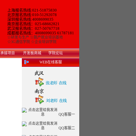
上海报名热线:021-51875830
北京报名热线:010-51292078
深圳报名热线:4008699035
南京报名热线：025-68662821
武汉报名热线：027-50767718
成都报名热线：4008699035 61787181
☆
研发与生产
☆
脱产就业培训基地
☆
3G通信学院
☆
企业培训学院
承接项目
开发板商城
学院论坛
WEB在线客服
QQ客服一
QQ客服二