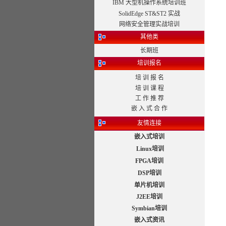
IBM 大型机操作系统培训班
SolidEdge ST&ST2 实战
网络安全管理实战培训
其他类
长期班
培训报名
培 训 报 名
培 训 课 程
工 作 推 荐
嵌 入 式 合 作
友情连接
嵌入式培训
Linux培训
FPGA培训
DSP培训
单片机培训
J2EE培训
Symbian培训
嵌入式资讯