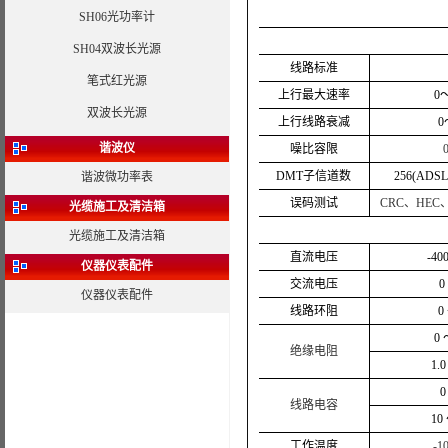
SH06光功率计
SH04双波长光源
线路标准
笔式红光源
上行最大速率
0～
双波长光源
上行线路衰减
0
谐波仪
噪比容限
DMT子信道数
256(ADS
谐波微功率表
误码测试
CRC、HEC
光缆施工及清洁箱
光缆施工及清洁箱
直流电压
-40
仪器仪表配件
交流电压
0
仪器仪表配件
线路环阻
0
0 
绝缘电阻
1.
0
线路电容
10
工作温度
-