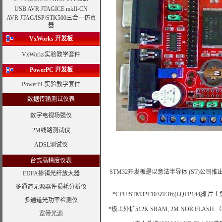
USB AVR JTAGICE mkII-CN
AVR JTAG/ISP/STK500三合一仿真
器
VxWorks
开发板
VxWorks实验教学套件
PowerPC 开发板
PowerPC实验教学套件
数据传输测试仪表
数字电视场强仪
2M线路测试仪
ADSL测试仪
台式高精度仪表
STM32开发板是以意法半导体 (ST)公司推出的
EDFA掺铒光纤放大器
多通道无源器件损耗分析仪
*CPU:STM32F103ZET6;(LQFP144脚,片上
多通道光功率检测仪
*板上外扩512K SRAM, 2M NOR FLAS
宽带光源