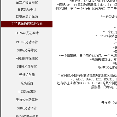
*板上外扩128M NAND FLA
台式光插回损仪
*搭配2.8寸TFT真彩触摸屏模块或3.2寸TFT
摸控制器，支持一个SD卡（SPI方式）可用于存
台式光功率计
DFB高稳定光源
*一路CAN通
手持式光通信检测仪表
*一
*一个I2C存
PON-40光功率计
*一个SPI存储器接口
*
PON-5光功率计
*三
*两
SH02光寻障仪
*两
*一个蜂鸣器、五个用户LED灯、一个电源
可视故障探测仪
*电源选择跳线，支持
*板子
SH03光寻障仪
*所有I/O口通
光纤识别器
丰富例程,不但有板载功能模块的MDK测试源码
卡、ADC、DAC、12C、RS232
光衰减器
还有移植成功的UCOS2、UCGUI的数个
摆脱黑白的单调，
可调光衰减器
手持式光功率计
开发板（ARM
SH06光功率计
SH04双波长光源