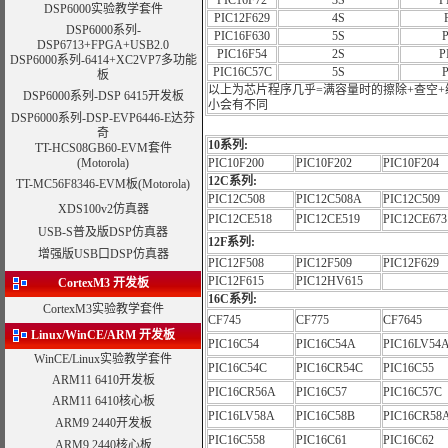
PIC16F72
3S
P
DSP6000
实验教学套件
PIC12F629
4S
DSP6000系列-
PIC16F630
5S
DSP6713+FPGA+USB2.0
PIC16F54
2S
P
DSP6000系列-
6414+XC2VP7多功能
PIC16C57C
5S
板
以上为芯片程序几乎=满容量时的擦除+查空+
DSP6000系列-
DSP 6415开发板
小会有不同
DSP6000系列-
DSP-EVP6446-E达芬
奇
10系列:
TT-HCS08GB60-EVM套件
(Motorola)
PIC10F200
PIC10F202
PIC10F204
12C系列:
TT-MC56F8346-EVM板
(Motorola)
PIC12C508
PIC12C508A
PIC12C509
XDS100v2仿真器
PIC12CE518
PIC12CE519
PIC12CE673
USB-S普及版DSP仿真器
12F系列:
增强版USB口DSP仿真器
PIC12F508
PIC12F509
PIC12F629
PIC12F615
PIC12HV615
CortexM3 开发板
16C系列:
CortexM3实验教学套件
CF745
CF775
CF7645
Linux/WinCE/ARM
开发板
PIC16C54
PIC16C54A
PIC16LV54
WinCE/Linux实验教学套件
PIC16C54C
PIC16CR54C
PIC16C55
ARM11 6410开发板
PIC16CR56A
PIC16C57
PIC16C57C
ARM11 6410核心板
PIC16LV58A
PIC16C58B
PIC16CR58
ARM9 2440开发板
PIC16C558
PIC16C61
PIC16C62
ARM9 2440核心板