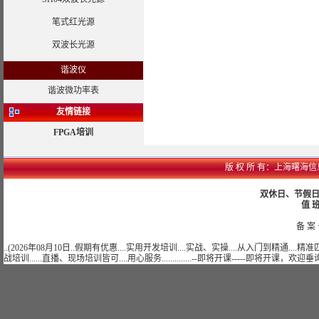
笔式红光源
双波长光源
谐波仪
谐波微功率表
友情链接
FPGA培训
版 权 所 有：上海曙海信息网络
双休日、节假日可
值 班
备 案 
..(2026年08月10日..假期有优惠....实用开发培训....实战、实操....从入门到精通...
战培训......直播、现场培训皆可....用心服务..............--即将开课-----即将开课，欢迎垂询......)..........................