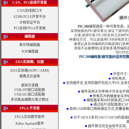
CAN、PCI总线开发板
CAN总线接口卡
S2300 PCI-E开发平台
IP核验证平台
PIC280
编程器是一种可靠性高，速
PCI总线FPGA开发板
采用较新的PIC烧写算法,保证了烧写的
方便,使用可靠.PIC280支持几百
编程器
种通信方式，可以直接用USB供电而
速度以及自动编程的功能是我们选择它
希尔特编程器
准值不会被擦除(这是较多通用编程器没
TOP编程器
写OTP
PIC280编程器/烧写器的适用范围
EDA实验箱、仪器
EDA实验箱
(SOPC+ARM)
■
外型尺寸
便携式示波表
■
待机电流：
■
支持器件全,支持的器件包括几乎PIC全系列如PIC
虚拟示波器
9
USB-SPI接口适配器
■
硬件采用大功率电子开关全开放式
USB-I2C接口适配器
■
所有芯片的插放全
采用
多功能血细胞分类计数仪
■
编程器采用40针原装进口3M
■
通过贴片适配器或ICS
FPGA 开发板
■
具有USB和串口两种通信方式
,方便没
FPGA实验教学套件
■
对于10FXX系列/16F57/16F
器
Xilinx-Spartan6套件
■
器件算法完全由软件实现，