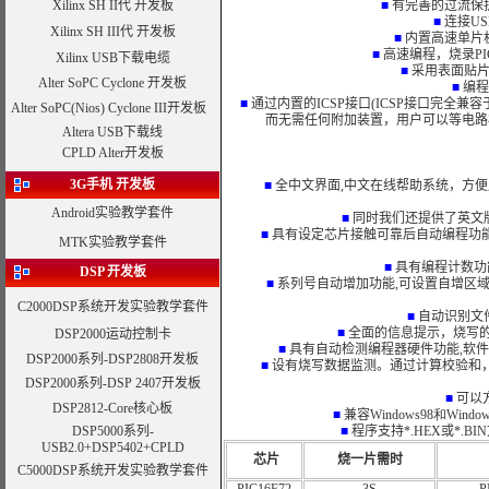
Xilinx SH II代 开发板
■
有完善的过流保
■
连接U
Xilinx SH III代 开发板
■
内置高速单片
■
高速编程，烧录PIC
Xilinx USB下载电缆
■
采用表面贴
Alter SoPC Cyclone 开发板
■
编程
■
通过内置的ICSP接口(ICSP接口完全兼容
Alter SoPC(Nios) Cyclone III开发板
而无需任何附加装置，用户可以等电路板
Altera USB下载线
CPLD Alter开发板
3G手机 开发板
■
全中文界面,中文在线帮助系统，方
Android实验教学套件
■
同时我们还提供了英文
■
具有设定芯片接触可靠后自动编程功能
MTK实验教学套件
■
具有编程计数功
DSP
开发板
■
系列号自动增加功能
,可设置自增区域
C2000DSP系统开发
实验教学套件
■
自动识别文件
■
全面的信息提示，烧写
DSP2000运动控制卡
■
具有自动检测编程器硬件功能,软件
DSP2000系列-DSP2808开发板
■
设有烧写数据监测。通过计算校验和，能
DSP2000系列-
DSP 2407开发板
■
可以
DSP2812-Core核心板
■
兼容
Windows98和Window
DSP5000系列-
■
程序支持*.HEX或*.BI
USB2.0+DSP5402+CPLD
芯片
烧一片需时
C5000DSP系统开发
实验教学套件