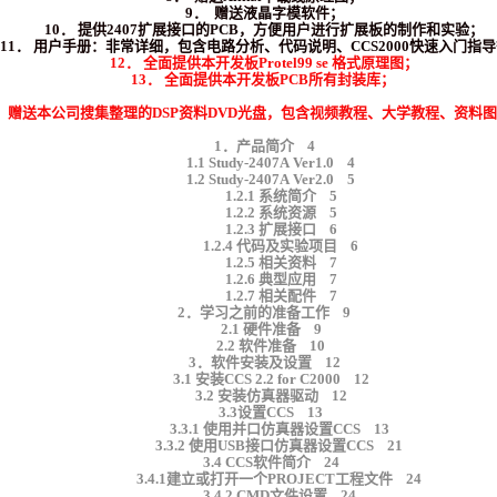
9． 赠送液晶字模软件；
10． 提供2407扩展接口的PCB，方便用户进行扩展板的制作和实验；
11． 用户手册：非常详细，包含电路分析、代码说明、CCS2000快速入门指
12． 全面提供本开发板Protel99 se 格式原理图；
13． 全面提供本开发板PCB所有封装库；
4． 赠送本公司搜集整理的DSP资料DVD光盘，包含视频教程、大学教程、资料
1．产品简介 4
1.1 Study-2407A Ver1.0 4
1.2 Study-2407A Ver2.0 5
1.2.1 系统简介 5
1.2.2 系统资源 5
1.2.3 扩展接口 6
1.2.4 代码及实验项目 6
1.2.5 相关资料 7
1.2.6 典型应用 7
1.2.7 相关配件 7
2．学习之前的准备工作 9
2.1 硬件准备 9
2.2 软件准备 10
3．软件安装及设置 12
3.1 安装CCS 2.2 for C2000 12
3.2 安装仿真器驱动 12
3.3设置CCS 13
3.3.1 使用并口仿真器设置CCS 13
3.3.2 使用USB接口仿真器设置CCS 21
3.4 CCS软件简介 24
3.4.1建立或打开一个PROJECT工程文件 24
3.4.2 CMD文件设置 24