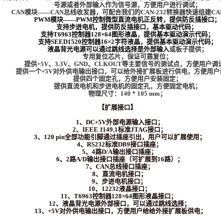
号源或者外部输入作为信号源，方便用户进行调试；
CAN模块――CAN总线收发器，可配合我们的CAN-232转换器快速组建C
PWM模块――PWM控制微型直流电机正反转，提供防反插接口；
支持步进电机，提供防反插接口，基本驱动代码；
支持T6963控制器128×64图形液晶，提供基本驱动演示代码；
支持SEED1520控制器16×2字符液晶，提供基本驱动演示代码；
液晶背光电源可以通过跳线选择是外部输入
或板子提供；
专用复位芯片，保证可靠复位；
提供+5V、3.3V、GND、CLKOUT等主要信号的测试点，方便用户调
提供一个+5V对外供电输出接口，可以给外接扩展板进行供电，方便用户
提供四个固定孔，方便用户安装固定；
提供直流电机和步进电机的固定孔，方便固定电机；
物理尺寸：140 * 105 mm；
【扩展接口】
1、DC+5V外部电源输入接口；
2、IEEE 1149.1标准JTAG接口；
3、120 pin全部功能引脚通过插座引出，用户可以扩展使用；
4、RS232标准DB9接口插座；
5、4路D/A输出接口插座；
6、2路A/D输出接口插座（可扩展到16路）；
7、CAN总线接口插座；
8、直流电机接口；
9、步进电机接口；
10、12232液晶接口；
11、T6963控制器128×64图形液晶接口；
12、液晶背光电源外部接口，可以通过跳线选择；
13、+5V对外供电输出接口，方便用户给给外接扩展板供电；