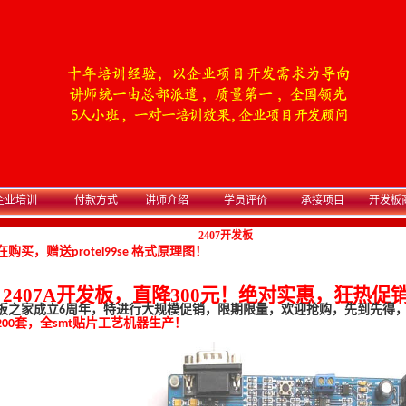
企业培训
付款方式
讲师介绍
学员评价
承接项目
开发板
2407开发板
购买，赠送protel99se 格式原理图！
2407A
开发板，直降
300
元！绝对实惠，狂热促
板之家成立
周年，特进行大规模促销，限期限量，欢迎抢购，先到先得
6
00套，全smt贴片工艺机器生产！