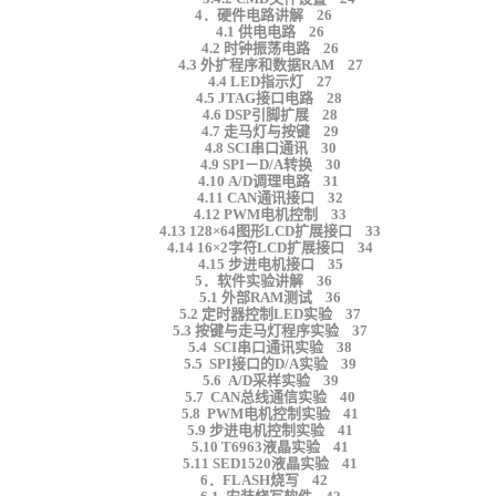
4．硬件电路讲解 26
4.1 供电电路 26
4.2 时钟振荡电路 26
4.3 外扩程序和数据RAM 27
4.4 LED指示灯 27
4.5 JTAG接口电路 28
4.6 DSP引脚扩展 28
4.7 走马灯与按键 29
4.8 SCI串口通讯 30
4.9 SPI－D/A转换 30
4.10 A/D调理电路 31
4.11 CAN通讯接口 32
4.12 PWM电机控制 33
4.13 128×64图形LCD扩展接口 33
4.14 16×2字符LCD扩展接口 34
4.15 步进电机接口 35
5．软件实验讲解 36
5.1 外部RAM测试 36
5.2 定时器控制LED实验 37
5.3 按键与走马灯程序实验 37
5.4 SCI串口通讯实验 38
5.5 SPI接口的D/A实验 39
5.6 A/D采样实验 39
5.7 CAN总线通信实验 40
5.8 PWM电机控制实验 41
5.9 步进电机控制实验 41
5.10 T6963液晶实验 41
5.11 SED1520液晶实验 41
6．FLASH烧写 42