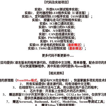
【代码及实验项目】
实验1． 外部RAM测试程序实验；
实验2． 定时器控制LED程序实验（C语言版）；
实验2A．定时器控制LED程序实验（ASM语言版）；
实验3． 按键与走马灯控制程序实验；
实验4. SCI串口通讯实验；
实验5. SPI接口的D/A实验；
实验6. A/D采样实验；
实验7. CAN总线通讯实验；
实验8. PWM电机控制实验；
实验9. FLASH烧写实验；
实验10. 步进电机控制实验（
最新赠送
）；
实验11. T6963显示控制实验（
最新赠送
）；
更多代码不断更新中......
项目均提供C语言版本的程序源代码，均提供中文注释，简单易懂，配合详尽的
可以快速理解程序，其中实验2同时提供c与asm版本。
【相关资料】
整的原理图（
Protel99se格式
，保证与PCB完全吻合），快速掌握多项实用技术
2． 所有实验提供C语言源代码，均有详细中文注释；
3． 在线烧写FLASH的方法与工具，用以固化用户自己的程序；
4． 芯片手册：开发板上全部芯片的芯片资料；
5． 赠送原版TI DSP开发环境CCS for C2000、CCS2.x for 5000，仅供学习
6． 提供仿真器驱动及其他DSP书籍光盘相关学习资料；
7． 赠送Acroread、Bushound、Keil C、ModelSim、Sscom等调试工具
8． 赠送Xilinx下载线原理图；