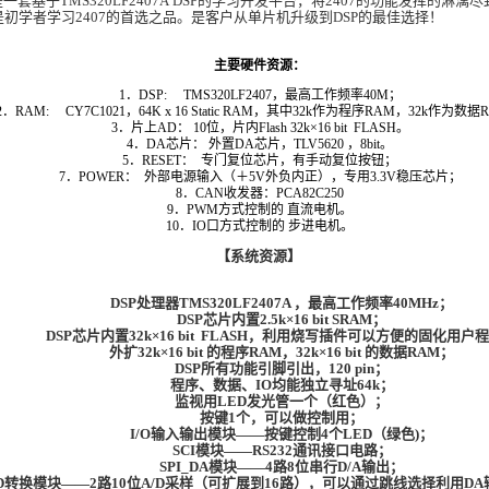
套基于TMS320LF2407A DSP的学习开发平台，将2407的功能发挥的淋漓
初学者学习2407的首选之品。是客户从单片机升级到DSP的最佳选择！
主要硬件资源：
1．DSP: TMS320LF2407，最高工作频率40M；
2．RAM: CY7C1021，64K x 16 Static RAM，其中32k作为程序RAM，32k作为数据
3．片上AD： 10位，片内Flash 32k×16 bit FLASH。
4．DA芯片： 外置DA芯片，TLV5620 ，8bit。
5．RESET： 专门复位芯片，有手动复位按钮；
7．POWER： 外部电源输入（＋5V外负内正），专用3.3V稳压芯片；
8．CAN收发器：PCA82C250
9．PWM方式控制的 直流电机。
10．
IO口
方式控制的 步进电机。
【系统资源】
DSP处理器TMS320LF2407A ，最高工作频率40MHz；
DSP芯片内置2.5k×16 bit SRAM；
DSP芯片内置32k×16 bit FLASH，利用烧写插件可以方便的固化用户
外扩32k×16 bit 的程序RAM，32k×16 bit 的数据RAM；
DSP所有功能引脚引出，120 pin；
程序、数据、IO均能独立寻址64k；
监视用LED发光管一个（红色）；
按键1个，可以做控制用；
I/O输入输出模块――按键控制4个LED（绿色)；
SCI模块――RS232通讯接口电路；
SPI_DA模块――4路8位串行D/A输出；
/D转换模块――2路10位A/D采样（可扩展到16路），可以通过跳线选择利用D