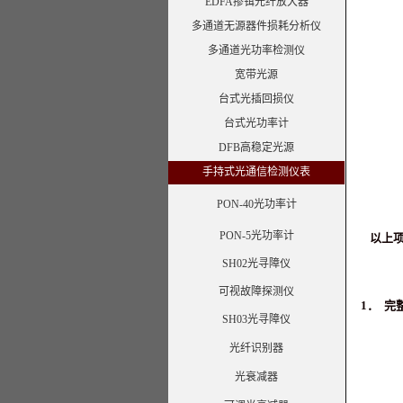
EDFA掺铒光纤放大器
多通道无源器件损耗分析仪
多通道光功率检测仪
宽带光源
台式光插回损仪
台式光功率计
DFB高稳定光源
手持式光通信检测仪表
PON-40光功率计
PON-5光功率计
以上
SH02光寻障仪
可视故障探测仪
1． 完
SH03光寻障仪
光纤识别器
光衰减器