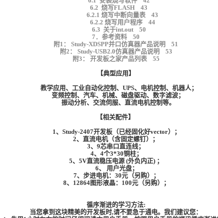
6.1 安装烧写软件 42
6.2 烧写FLASH 43
6.2.1 烧写中断向量表 43
6.2.2 烧写用户程序 44
6.3 关于int.out 50
7．参考资料 50
附1： Study-XDSPP并口仿真器产品说明 51
附2： Study-USB2.0仿真器产品说明 53
附3： 开发板之家产品列表 55
【典型应用】
教学应用、工业自动化控制、UPS、电机控制、机器人；
变频控制、汽车、机械、磁盘驱动、数字滤波；
振动分析、交流伺服、直流电机控制等。
【相关配件】
1、Study-2407开发板（已经固化好vector）；
2、直流电机（含固定螺钉）；
3、9芯串口直连线；
4、4个3*30铜柱；
5、5V直流稳压电源 (外负内正) ；
6、 用户光盘；
7、步进电机：30元（另购）；
8、12864图形液晶：100元（另购）；
循序渐进的学习方法:
当您拿到这块精美的开发板时,请不要急于通电。我们建议您：