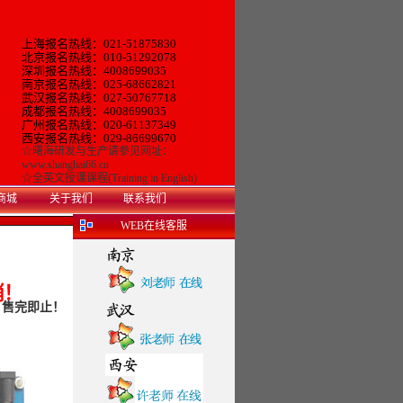
上海报名热线：021-51875830
北京报名热线：010-51292078
深圳报名热线：4008699035
南京报名热线：025-68662821
武汉报名热线：027-50767718
成都报名热线：4008699035
广州报名热线：
020-61137349
西安
报名热线：
029-86699670
☆
曙海研发与生产
请参见网址：
www.shanghai66.cn
☆
全英文授课课程(Training in English)
商城
关于我们
联系我们
WEB在线客服
销！
，售完即止！