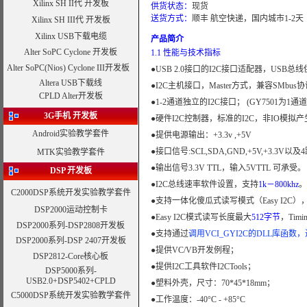
Xilinx SH II代 开发板
供货
状态
：
现货
送货方式：
顺丰 航空快递，国内城市1-2天
Xilinx SH III代 开发板
Xilinx USB下载电缆
产品简介
Alter SoPC Cyclone 开发板
1.1 性能与技术指标
Alter SoPC(Nios) Cyclone III开发板
●USB 2.0接口的I2C接口适配器，USB
Altera USB下载线
●I2C主机接口，Master方式，兼容SMbus
CPLD Alter开发板
●1-2通道独立的I2C接口； (GY7501为1通道I
3G手机 开发板
●硬件I2C控制器，标准的I2C，非IO模拟
Android实验教学套件
●提供电源输出：+3.3v ,+5V
●接口信号:SCL,SDA,GND,+5V,+3.3V以及4
MTK实验教学套件
●输出信号3.3V TTL，输入5VTTL 可承受。
DSP
开发板
●I2C总线速率软件设置，支持
1k－800khz
。
C2000DSP系统开发
实验教学套件
●支持一体化傻瓜式读写模式（Easy I2C），
DSP2000运动控制卡
●Easy I2C模式读写长度最大
512字节
，Timi
DSP2000系列-DSP2808开发板
●支持通过
调用VCI_GYI2C的DLL库函
DSP2000系列-
DSP 2407开发板
●提供VC/VB开发例程；
DSP2812-Core核心板
●提供I2C工具软件I2CTools；
DSP5000系列-
USB2.0+DSP5402+CPLD
●塑料外壳，尺寸：70*45*18mm；
C5000DSP系统开发
实验教学套件
●工作温度：-40°C - +85°C