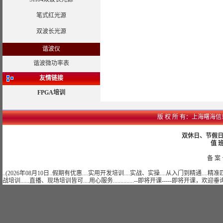
笔式红光源
双波长光源
谐波仪
谐波微功率表
友情链接
FPGA培训
版 权 所 有：上海曙海信息网络
双休日、节假日可
值 班
备 案 
..(2026年08月10日..假期有优惠....实用开发培训....实战、实操....从入门到精通...
战培训......直播、现场培训皆可....用心服务..............--即将开课-----即将开课，欢迎垂询......)..........................