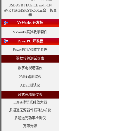
USB AVR JTAGICE mkII-CN
AVR JTAG/ISP/STK500三合一仿真
器
VxWorks
开发板
VxWorks实验教学套件
PowerPC 开发板
PowerPC实验教学套件
数据传输测试仪表
数字电视场强仪
2M线路测试仪
ADSL测试仪
台式高精度仪表
EDFA掺铒光纤放大器
多通道无源器件损耗分析仪
多通道光功率检测仪
宽带光源