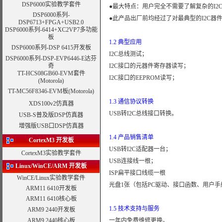
DSP6000
实验教学套件
●最大特点：用户完全不需要了解复杂的I2
DSP6000系列-
●此产品出厂前均经过了对最典型的I2C器件AT
DSP6713+FPGA+USB2.0
DSP6000系列-
6414+XC2VP7多功能
板
1.2 典型应用
DSP6000系列-
DSP 6415开发板
I2C总线测试；
DSP6000系列-
DSP-EVP6446-E达芬
奇
I2C接口的元器件寄存器读写；
TT-HCS08GB60-EVM套件
I2C接口的EEPROM读写；
(Motorola)
TT-MC56F8346-EVM板
(Motorola)
1.3 通信协议转换
XDS100v2仿真器
USB转I2C总线接口
转换
。
USB-S普及版DSP仿真器
增强版USB口DSP仿真器
1.4 产品销售清单
CortexM3 开发板
USB转I2C适配器一台；
CortexM3实验教学套件
USB连接线一根；
Linux/WinCE/ARM
开发板
ISP扁平接口线缆一根
WinCE/Linux实验教学套件
光盘1张（包括PC驱动、接口函数、用户手
ARM11 6410开发板
ARM11 6410核心板
1.5 技术支持与服务
ARM9 2440开发板
ARM9 2440核心板
一年内免费维修更换。