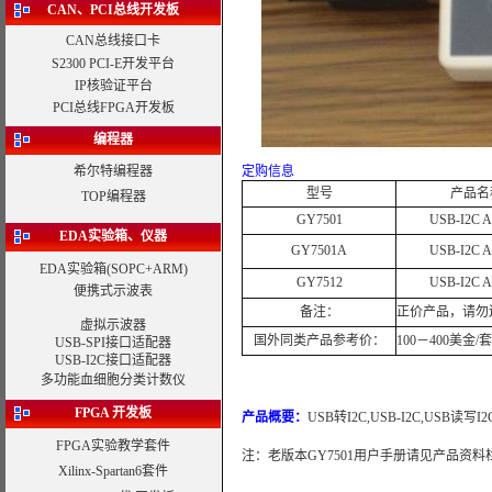
CAN、PCI总线开发板
CAN总线接口卡
S2300 PCI-E开发平台
IP核验证平台
PCI总线FPGA开发板
编程器
希尔特编程器
定购信息
型号
产品名
TOP编程器
GY7501
USB-I2C A
EDA实验箱、仪器
GY7501A
USB-I2C A
EDA实验箱
(SOPC+ARM)
GY7512
USB-I2C A
便携式示波表
备注：
正价产品，请勿
虚拟示波器
国外同类产品参考价：
100－400美金/套
USB-SPI接口适配器
USB-I2C接口适配器
多功能血细胞分类计数仪
FPGA 开发板
产品概要：
USB转I2C,USB-I2C
,
USB读写I
FPGA实验教学套件
注：老版本GY7501用户手册请见产品资料
Xilinx-Spartan6套件